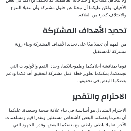
ولا تتجاهل مشاعره واحتياجاته العاطفية. قد تختلف آراءكما في بعض
الأحيان، ولكن عليكما أن تبحثا عن حلول مشتركة وأن تتقبلا التنوع
والاختلاف كجزء من العلاقة.
تحديد الأهداف المشتركة
من المهم أن تعملا معًا على تحديد الأهداف المشتركة وبناء رؤية
مشتركة للمستقبل
قوما بمناقشة أحلامكما وطموحاتكما، وحددا القيم والأولويات التي
تجمعكما. يمكنكما تطوير خطة عمل مشتركة لتحقيق أهدافكما ودعم
بعضكما البعض في تحقيقها.
الاحترام والتقدير
الاحترام المتبادل هو أساسية في بناء علاقة صحية وسعيدة. عليكما
أن تحترما بعضكما البعض كأشخاص مستقلين وتقدرا قيم ومساهمات
الآخر. تعاملا بلطف ولطف مع بعضكما البعض، وقدرا الجهود التي