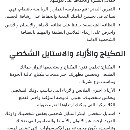
جفاف البشرة والحفاظ على نعومتها.
التمرين البدني: قم بممارسة التمارين الرياضية بانتظام، فهي
تساعد في تحسين لياقتك البدنية والحفاظ على رشاقة الجسم.
النظافة الشخصية: حافظ على نظافة الأظافر والأسنان والأذنين
واحرص على ارتداء الملابس النظيفة والمهتم بالنظافة
الشخصية العامة.
المكياج والأزياء والاستايل الشخصي
المكياج: تعلمي فنون المكياج واستخدمها لإبراز جمالك
الطبيعي وتحسين مظهرك. اختر منتجات مكياج عالية الجودة
وتناسب نوع بشرتك.
الأزياء: اختري الملابس والأزياء التي تناسب ذوقك الشخصي
وتعكس شخصيتك. تجنبي الموضة المؤقتة واختر القطع
الكلاسيكية التي يمكنك ارتداؤها لفترة طويلة.
استايل شخصي: ابتكر استايل شخصي يعكس شخصيتك وذوقك
الفريد. ابحث عن الألوان والأنماط والتصاميم التي تعجبك
وتناسبك، وكون مجموعة من الإكسسوارات التي تضفي لمسة