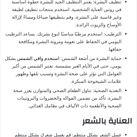
تنظيف البشرة: يعتبر التنظيف الجيد للبشرة خطوة أساسية
في روتين العناية الشخصية. استخدم منتجات تنظيف لطيفة
وغير قاسية على البشرة، وقم بتنظيفها صباحًا ومساءً لإزالة
الأوساخ والزيوت الزائدة.
الترطيب: استخدم مرطبًا مناسبًا لنوع بشرتك. يساعد الترطيب
اليومي في الحفاظ على نعومة ومرونة البشرة ومكافحة
جفافها.
حماية البشرة من أشعة الشمس:
استخدم واقي الشمس
بشكل
يومي، حتى في الأيام الغير مشمسة. تعتبر الشمس من أكبر
العوامل التي تؤثر على صحة البشرة وتسبب تلفها وظهور
علامات الشيخوخة المبكرة.
التغذية الصحية: تناول الطعام الصحي والمتوازن يعزز صحة
البشرة. تأكد من تضمين الفواكه والخضروات والبروتينات
الصحية والأطعمة ذات الألياف في نظامك الغذائي.
العناية بالشعر
غسل الشعر بشكل منتظم: قم بغسل شعرك بشكل منتظم