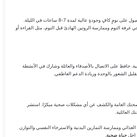
يعتبر النوم الجيد أمرًا حيويًا لصحة الجسم والعقل. يُنصَح بالحصول على نومٍ كافٍ وجودةٍ عالية لمدة 7-8 ساعات في الليلة.
 غرفة النوم وممارسة الروتين الهادئ قبل النوم، مثل القراءة أو
فية. حافظ على الاتصال بالأصدقاء والعائلة وشارك في الأنشطة
قليل الشعور بالوحدة وزيادة الدعم العاطفي.
 صحتك العامة والكشف عن أي مشكلات صحية مبكرًا. استشر
العائلية.
الغذائي وممارسة التمارين البدنية والاسترخاء النفسي والتوازن
 اجل
حياة صحية
.