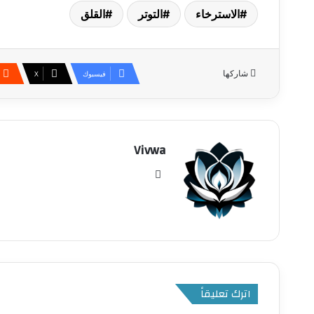
الاسترخاء
التوتر
القلق
شاركها
فيسبوك
‫X
Vivwa
موقع
الويب
اترك تعليقاً