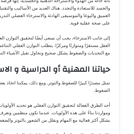
بأنه حالة من الهدوء والاستراحة الذهنية والجسدية. إنها فرصة
والجسد للاستعادة والتجدد. هناك العديد من الأساليب والتقني
العميق واليوغا والموسيقى الهادئة والاسترخاء العضلي التدري
على صحة عقلية قوية.
إلى جانب الاسترخاء، يجب أن نسعى أيضًا لتحقيق التوازن العقل
العقل مستقرًا ومتوازنًا ومركزًا. يتطلب التوازن العقلي التنا
مع التحديات والضغوط بشكل صحيح ونحاول تقبل الأشياء التي ل
حياتنا المهنية أو الدراسية و الاس
تمثل مصدرًا كبيرًا للضغوط والتوتر. ومع ذلك، يمكننا اتخاذ
الضغوط.
أحد الطرق الفعالة لتحقيق التوازن العقلي هو تحديد الأولويات
ومواردنا بناءً على هذه الأولويات. عندما نكون منظمين ونعرف
بشكل أكثر فعالية مع المهام ونقلل من الشعور بالتوتر والضغط