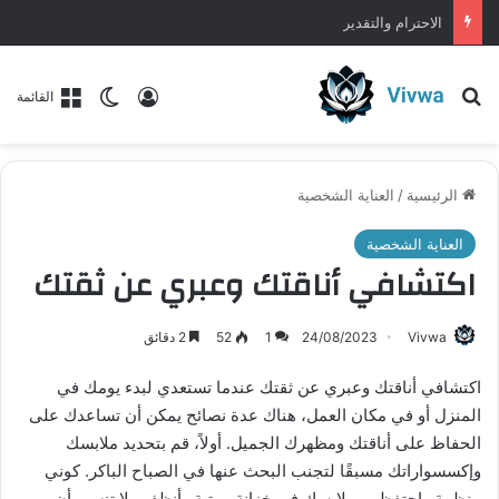
بناء علاقات متينة ومستدامة مع الآخرين
بحث عن
تسجيل الدخول
الوضع المظلم
القائمة
الرئيسية
/
العناية الشخصية
العناية الشخصية
اكتشافي أناقتك وعبري عن ثقتك
Vivwa
24/08/2023
1
52
2 دقائق
اكتشافي أناقتك وعبري عن ثقتك عندما تستعدي لبدء يومك في
المنزل أو في مكان العمل، هناك عدة نصائح يمكن أن تساعدك على
الحفاظ على أناقتك ومظهرك الجميل. أولاً، قم بتحديد ملابسك
وإكسسواراتك مسبقًا لتجنب البحث عنها في الصباح الباكر. كوني
منظمة واحتفظي بملابسك في خزانة مرتبة وأنظف ولا تنسي أن